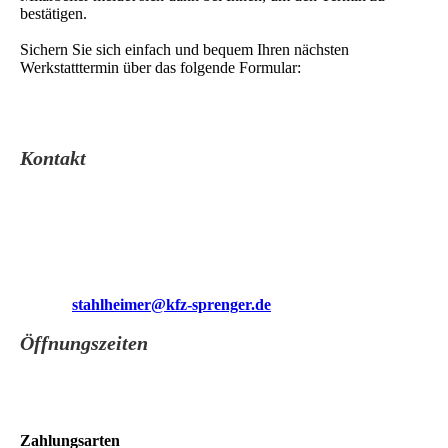
bestätigen.
Sichern Sie sich einfach und bequem Ihren nächsten
Werkstatttermin über das folgende Formular:
Kontakt
Kfz.-Service Guntram Sprenger
Stahlheimer Straße 1
10439 Berlin
Telefon:0304445272
Fax: 0304450489
E-Mail:
stahlheimer@kfz-sprenger.de
Öffnungszeiten
Mo-Do 07:00-18:00
Fr 07:00-16:00
Sa nach-Vereinbarung
So Geschlosse
Zahlungsarten