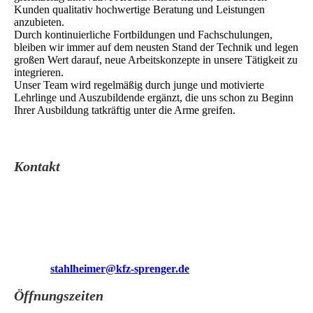
Kunden qualitativ hochwertige Beratung und Leistungen
anzubieten.
Durch kontinuierliche Fortbildungen und Fachschulungen,
bleiben wir immer auf dem neusten Stand der Technik und legen
großen Wert darauf, neue Arbeitskonzepte in unsere Tätigkeit zu
integrieren.
Unser Team wird regelmäßig durch junge und motivierte
Lehrlinge und Auszubildende ergänzt, die uns schon zu Beginn
Ihrer Ausbildung tatkräftig unter die Arme greifen.
Kontakt
Kfz.-Service Guntram Sprenger
Stahlheimer Straße 1
10439 Berlin
Telefon:0304445272
Fax: 0304450489
E-Mail:
stahlheimer@kfz-sprenger.de
Öffnungszeiten
Mo-Do 07:00-18:00